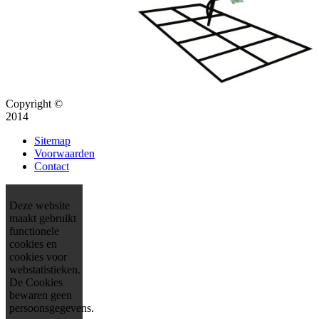
Copyright ©
2014
Sitemap
Voorwaarden
Contact
Deze website
maakt gebruikt
functionele
cookies en
cookies voor
webstatistieken.
De Cookies
bewaren geen
persoonsgegevens.